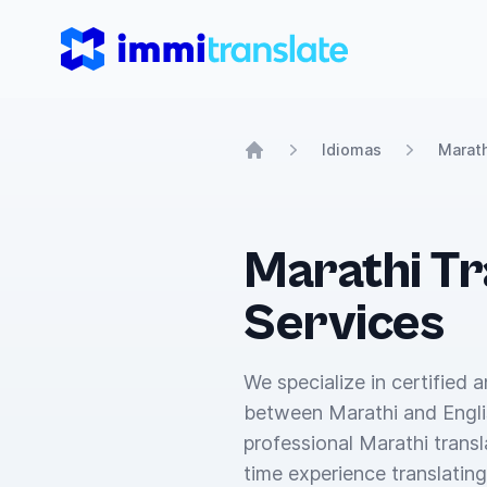
ImmiTranslate
Idiomas
Marath
Home
Marathi Tr
Services
We specialize in certified 
between Marathi and Engli
professional Marathi transla
time experience translating