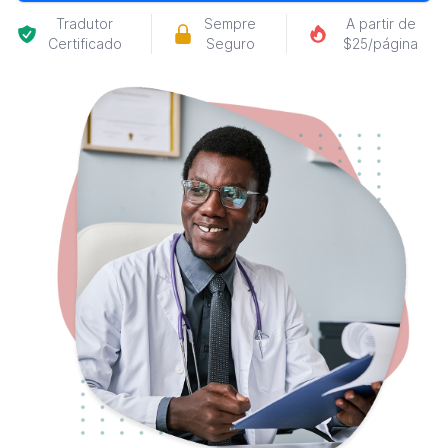
Tradutor
Sempre
A partir de
Certificado
Seguro
$25/página