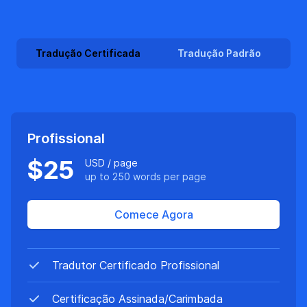
Preços
Tradução Certificada
Tradução Padrão
Profissional
$25
USD / page
up to 250 words per page
Comece Agora
Características
Tradutor Certificado Profissional
Certificação Assinada/Carimbada