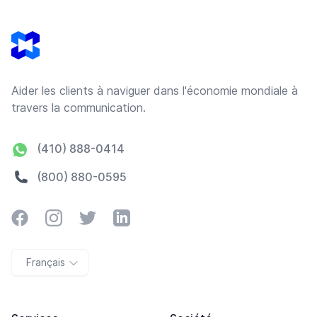
Footer
Aider les clients à naviguer dans l'économie mondiale à
travers la communication.
(410) 888-0414
(800) 880-0595
Facebook
Instagram
Twitter
LinkedIn
Français