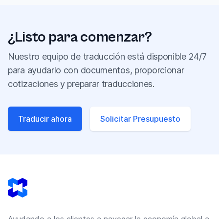
¿Listo para comenzar?
Nuestro equipo de traducción está disponible 24/7
para ayudarlo con documentos, proporcionar
cotizaciones y preparar traducciones.
Traducir ahora
Solicitar Presupuesto
Footer
Ayudando a los clientes a navegar la economía global a